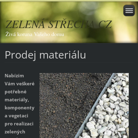
ZELENÁ STŘECHA CZ
Živá koruna Vašeho domu
Prodej materiálu
Nabízím
Vám veškeré
potřebné
materiály,
komponenty
a vegetaci
pro realizaci
zelených