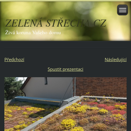
ZELENÁ STŘECHA CZ
Živá koruna Vašeho domu
Předchozí
Následující
Spustit prezentaci