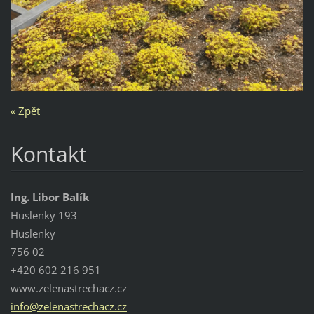
« Zpět
Kontakt
Ing. Libor Balík
Huslenky 193
Huslenky
756 02
+420 602 216 951
www.zelenastrechacz.cz
info@zel
enastrec
hacz.cz